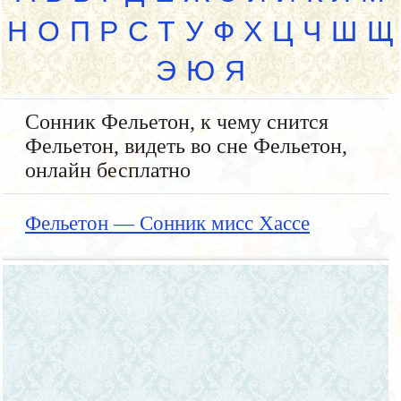
Н
О
П
Р
С
Т
У
Ф
Х
Ц
Ч
Ш
Щ
Э
Ю
Я
Сонник Фельетон, к чему снится
Фельетон, видеть во сне Фельетон,
онлайн бесплатно
Фельетон — Сонник мисс Хассе