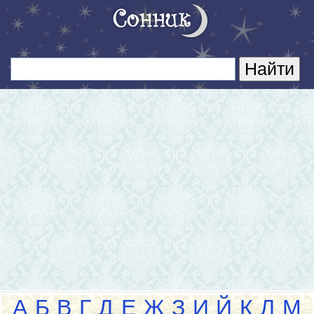
А
Б
В
Г
Д
Е
Ж
З
И
Й
К
Л
М