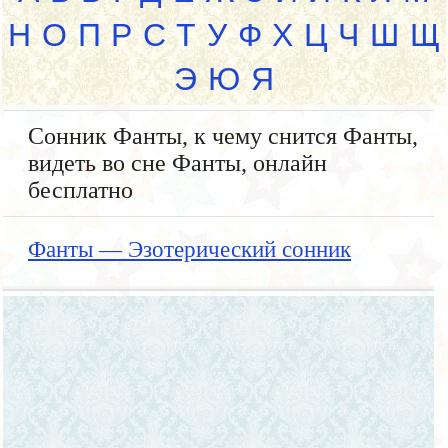
Н
О
П
Р
С
Т
У
Ф
Х
Ц
Ч
Ш
Щ
Э
Ю
Я
Сонник Фанты, к чему снится Фанты,
видеть во сне Фанты, онлайн
бесплатно
Фанты — Эзотерический сонник