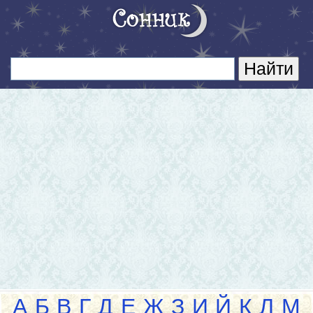
А
Б
В
Г
Д
Е
Ж
З
И
Й
К
Л
М