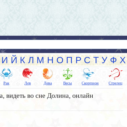
И
Й
К
Л
М
Н
О
П
Р
С
Т
У
Ф
Х
Рак
Лев
Дева
Весы
Скорпион
Стрелец
, видеть во сне Долина, онлайн