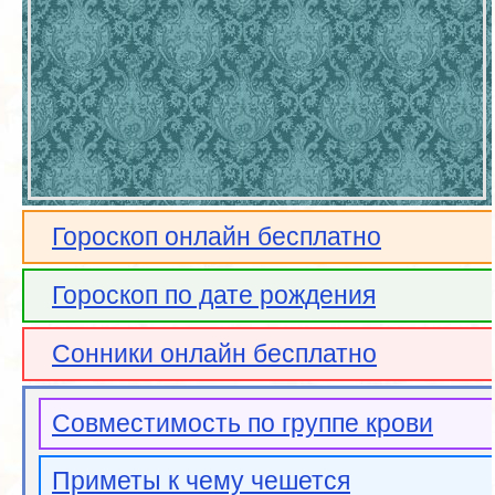
Гороскоп онлайн бесплатно
Гороскоп по дате рождения
Сонники онлайн бесплатно
Совместимость по группе крови
Приметы к чему чешется