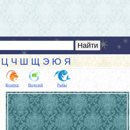
Ц
Ч
Ш
Щ
Э
Ю
Я
Козерог
Водолей
Рыбы