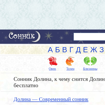
А
Б
В
Г
Д
Е
Ж
З
Овен
Телец
Близнецы
Сонник Долина, к чему снится Долина
бесплатно
Долина — Современный сонник