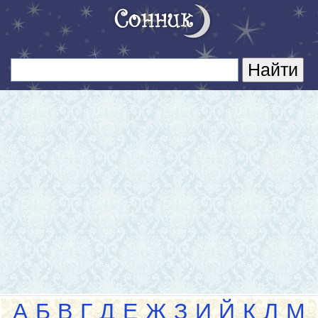
А
Б
В
Г
Д
Е
Ж
З
И
Й
К
Л
М