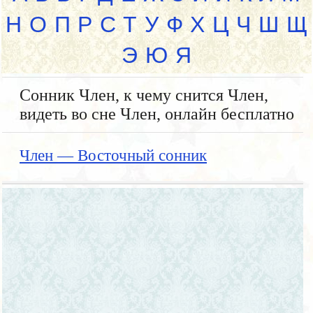
Н
О
П
Р
С
Т
У
Ф
Х
Ц
Ч
Ш
Щ
Э
Ю
Я
Сонник Член, к чему снится Член,
видеть во сне Член, онлайн бесплатно
Член — Восточный сонник