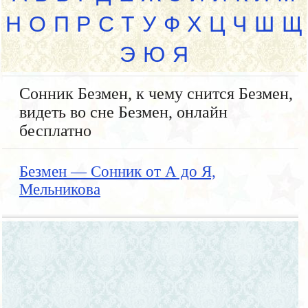
Н
О
П
Р
С
Т
У
Ф
Х
Ц
Ч
Ш
Щ
Э
Ю
Я
Сонник Безмен, к чему снится Безмен,
видеть во сне Безмен, онлайн
бесплатно
Безмен — Сонник от А до Я,
Мельникова