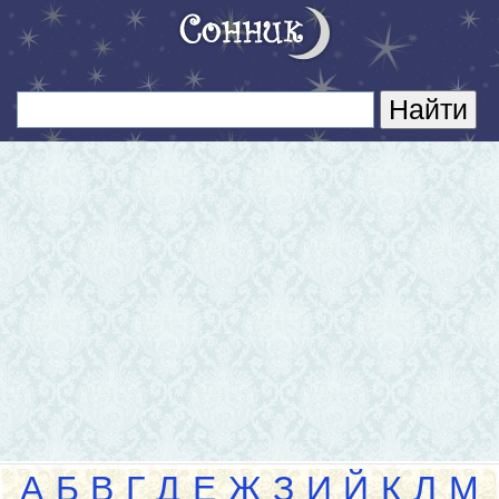
А
Б
В
Г
Д
Е
Ж
З
И
Й
К
Л
М