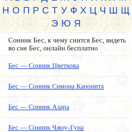
Н
О
П
Р
С
Т
У
Ф
Х
Ц
Ч
Ш
Щ
Э
Ю
Я
Сонник Бес, к чему снится Бес, видеть
во сне Бес, онлайн бесплатно
Бес — Сонник Цветкова
Бес — Сонник Симона Канонита
Бес — Сонник Азара
Бес — Сонник Чжоу-Гуна