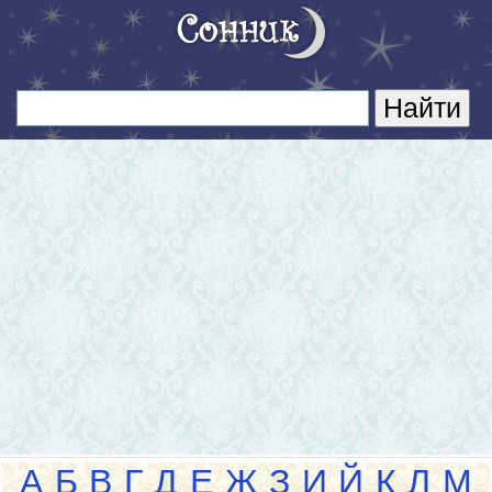
А
Б
В
Г
Д
Е
Ж
З
И
Й
К
Л
М