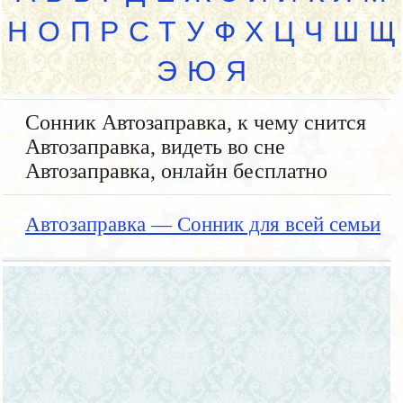
Н
О
П
Р
С
Т
У
Ф
Х
Ц
Ч
Ш
Щ
Э
Ю
Я
Сонник Автозаправка, к чему снится
Автозаправка, видеть во сне
Автозаправка, онлайн бесплатно
Автозаправка — Сонник для всей семьи