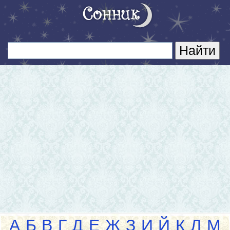
А
Б
В
Г
Д
Е
Ж
З
И
Й
К
Л
М