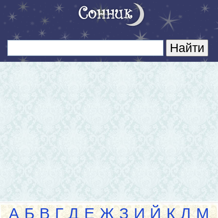
А
Б
В
Г
Д
Е
Ж
З
И
Й
К
Л
М