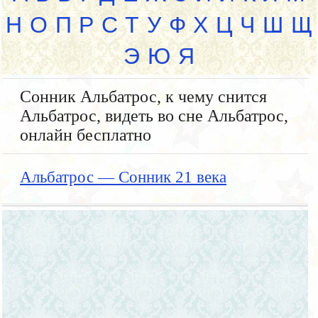
Н
О
П
Р
С
Т
У
Ф
Х
Ц
Ч
Ш
Щ
Э
Ю
Я
Сонник Альбатрос, к чему снится
Альбатрос, видеть во сне Альбатрос,
онлайн бесплатно
Альбатрос — Сонник 21 века