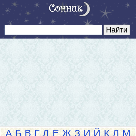
А
Б
В
Г
Д
Е
Ж
З
И
Й
К
Л
М