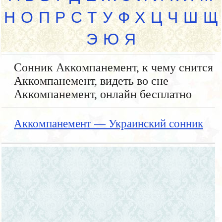
Н
О
П
Р
С
Т
У
Ф
Х
Ц
Ч
Ш
Щ
Э
Ю
Я
Сонник Аккомпанемент, к чему снится
Аккомпанемент, видеть во сне
Аккомпанемент, онлайн бесплатно
Аккомпанемент — Украинский сонник