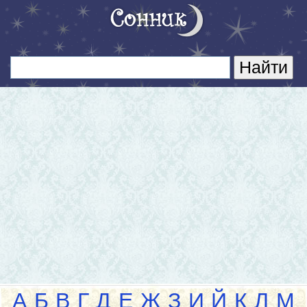
А
Б
В
Г
Д
Е
Ж
З
И
Й
К
Л
М