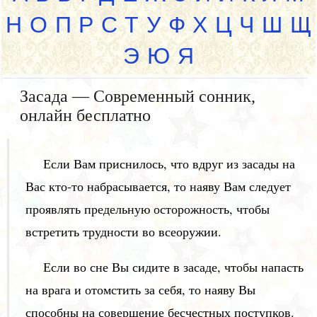
Н
О
П
Р
С
Т
У
Ф
Х
Ц
Ч
Ш
Щ
Э
Ю
Я
Засада — Современный сонник,
онлайн бесплатно
Если Вам приснилось, что вдруг из засады на
Вас кто-то набрасывается, то наяву Вам следует
проявлять предельную осторожность, чтобы
встретить трудности во всеоружии.
Если во сне Вы сидите в засаде, чтобы напасть
на врага и отомстить за себя, то наяву Вы
способны на совершение бесчестных поступков.