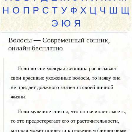
Н
О
П
Р
С
Т
У
Ф
Х
Ц
Ч
Ш
Щ
Э
Ю
Я
Волосы — Современный сонник,
онлайн бесплатно
Если во сне молодая женщина расчесывает
свои красивые ухоженные волосы, то наяву она
не придает должного значения своей личной
жизни.
Если мужчине снится, что он начинает лысеть,
то это предостерегает его от расточительности,
которая может привести к серьезным финансовым