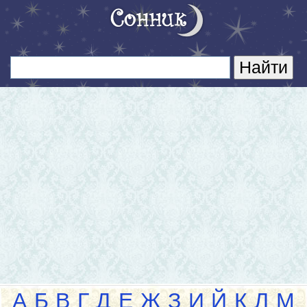
А
Б
В
Г
Д
Е
Ж
З
И
Й
К
Л
М