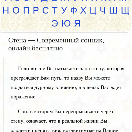
Н
О
П
Р
С
Т
У
Ф
Х
Ц
Ч
Ш
Щ
Э
Ю
Я
Стена — Современный сонник,
онлайн бесплатно
Если во сне Вы натыкаетесь на стену, которая
преграждает Вам путь, то наяву Вы можете
поддаться дурному влиянию, а в делах Вас ждет
поражение.
Сон, в котором Вы перепрыгиваете через
стену, означает, что в реальной жизни Вы
одолеете препятствия, воздвигнутые на Вашем