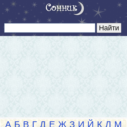
А
Б
В
Г
Д
Е
Ж
З
И
Й
К
Л
М