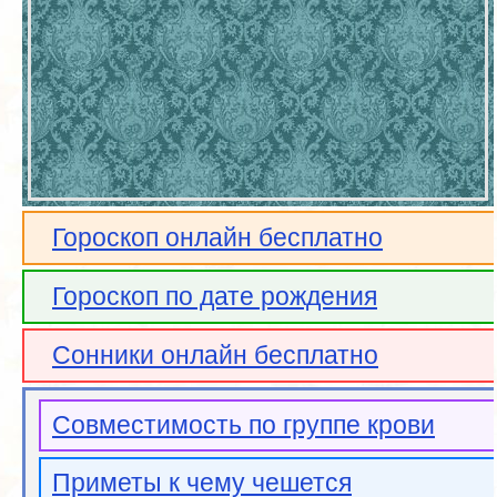
Гороскоп онлайн бесплатно
Гороскоп по дате рождения
Сонники онлайн бесплатно
Совместимость по группе крови
Приметы к чему чешется