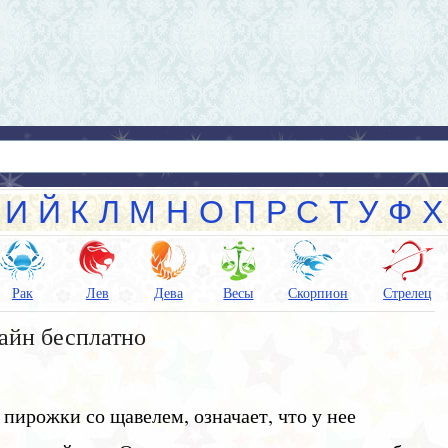
И
Й
К
Л
М
Н
О
П
Р
С
Т
У
Ф
Х
Рак
Лев
Дева
Весы
Скорпион
Стрелец
айн бесплатно
пирожки со щавелем, означает, что у нее