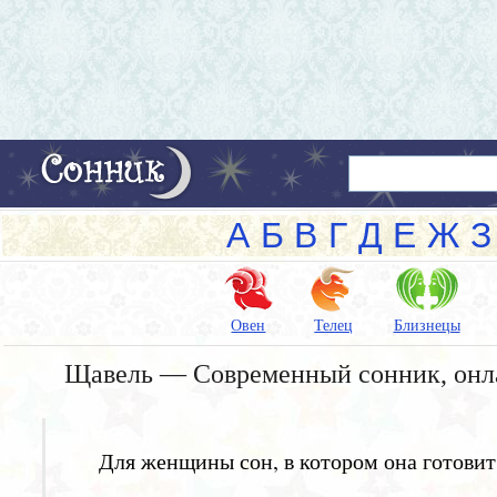
А
Б
В
Г
Д
Е
Ж
З
Овен
Телец
Близнецы
Щавель — Современный сонник, онл
Для женщины сон, в котором она готовит 