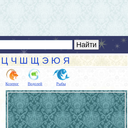
Ц
Ч
Ш
Щ
Э
Ю
Я
Козерог
Водолей
Рыбы