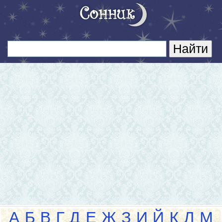
А
Б
В
Г
Д
Е
Ж
З
И
Й
К
Л
М