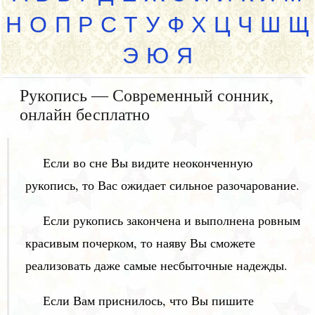
Н
О
П
Р
С
Т
У
Ф
Х
Ц
Ч
Ш
Щ
Э
Ю
Я
Рукопись — Современный сонник,
онлайн бесплатно
Если во сне Вы видите неоконченную
рукопись, то Вас ожидает сильное разочарование.
Если рукопись закончена и выполнена ровным
красивым почерком, то наяву Вы сможете
реализовать даже самые несбыточные надежды.
Если Вам приснилось, что Вы пишите