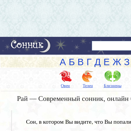
А
Б
В
Г
Д
Е
Ж
З
Овен
Телец
Близнецы
Рай — Современный сонник, онлайн 
Сон, в котором Вы видите, что Вы попали 