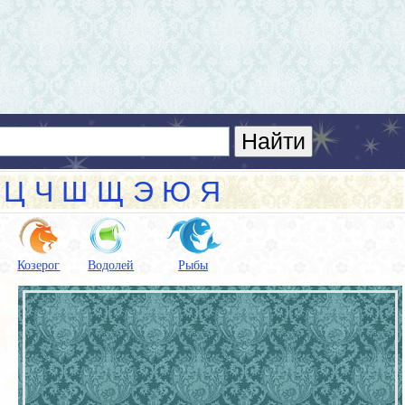
Ц
Ч
Ш
Щ
Э
Ю
Я
Козерог
Водолей
Рыбы