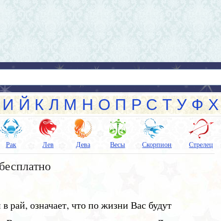
И
Й
К
Л
М
Н
О
П
Р
С
Т
У
Ф
Х
Рак
Лев
Дева
Весы
Скорпион
Стрелец
бесплатно
в рай, означает, что по жизни Вас будут