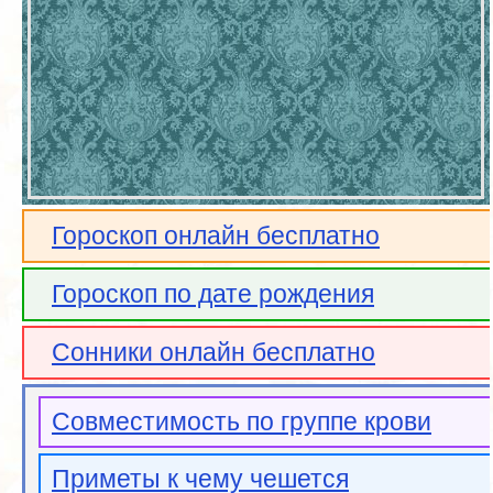
Гороскоп онлайн бесплатно
Гороскоп по дате рождения
Сонники онлайн бесплатно
Совместимость по группе крови
Приметы к чему чешется