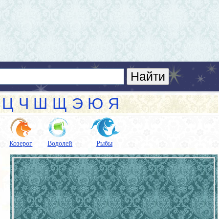
Ц
Ч
Ш
Щ
Э
Ю
Я
Козерог
Водолей
Рыбы