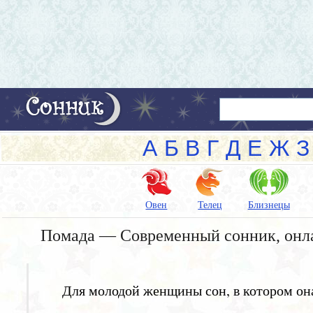
А
Б
В
Г
Д
Е
Ж
З
Овен
Телец
Близнецы
Помада — Современный сонник, онл
Для молодой женщины сон, в котором она