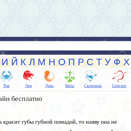
И
Й
К
Л
М
Н
О
П
Р
С
Т
У
Ф
Х
Рак
Лев
Дева
Весы
Скорпион
Стрелец
айн бесплатно
 красит губы губной помадой, то наяву она не