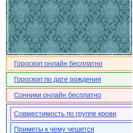
Гороскоп онлайн бесплатно
Гороскоп по дате рождения
Сонники онлайн бесплатно
Совместимость по группе крови
Приметы к чему чешется