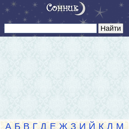
А
Б
В
Г
Д
Е
Ж
З
И
Й
К
Л
М