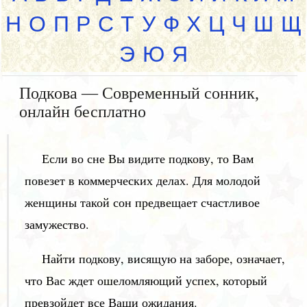
Н
О
П
Р
С
Т
У
Ф
Х
Ц
Ч
Ш
Щ
Э
Ю
Я
Подкова — Современный сонник,
онлайн бесплатно
Если во сне Вы видите подкову, то Вам
повезет в коммерческих делах. Для молодой
женщины такой сон предвещает счастливое
замужество.
Найти подкову, висящую на заборе, означает,
что Вас ждет ошеломляющий успех, который
превзойдет все Ваши ожидания.