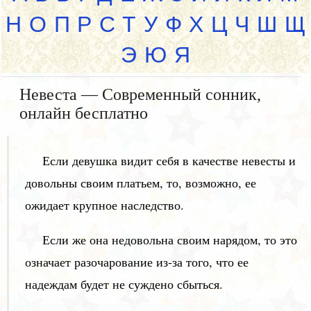
Н
О
П
Р
С
Т
У
Ф
Х
Ц
Ч
Ш
Щ
Э
Ю
Я
Невеста — Современный сонник,
онлайн бесплатно
Если девушка видит себя в качестве невесты и
довольны своим платьем, то, возможно, ее
ожидает крупное наследство.
Если же она недовольна своим нарядом, то это
означает разочарование из-за того, что ее
надеждам будет не суждено сбыться.