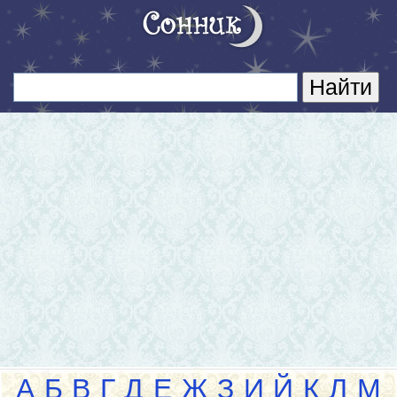
А
Б
В
Г
Д
Е
Ж
З
И
Й
К
Л
М