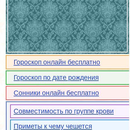
Гороскоп онлайн бесплатно
Гороскоп по дате рождения
Сонники онлайн бесплатно
Совместимость по группе крови
Приметы к чему чешется