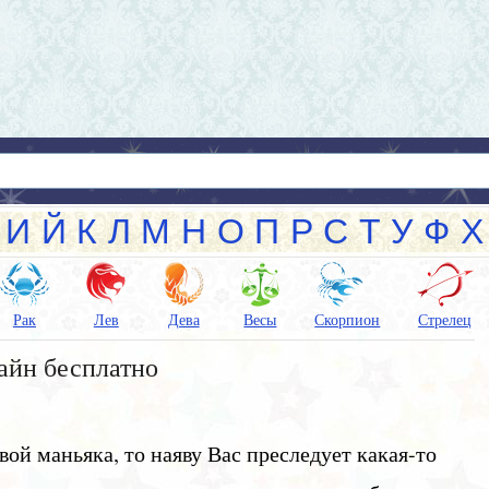
И
Й
К
Л
М
Н
О
П
Р
С
Т
У
Ф
Х
Рак
Лев
Дева
Весы
Скорпион
Стрелец
айн бесплатно
ой маньяка, то наяву Вас преследует какая-то