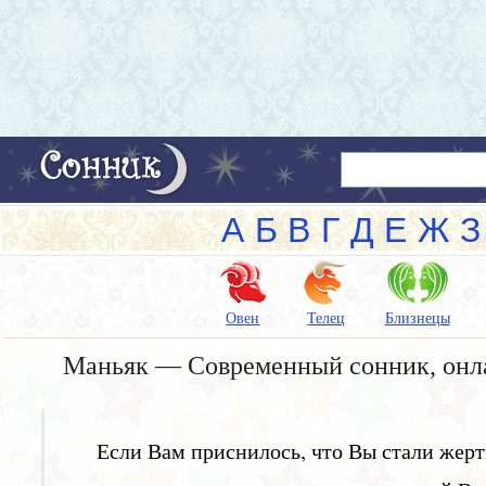
А
Б
В
Г
Д
Е
Ж
З
Овен
Телец
Близнецы
Маньяк — Современный сонник, онл
Если Вам приснилось, что Вы стали жертв