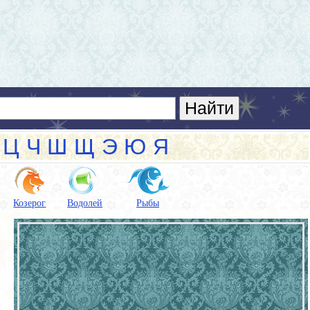
Ц
Ч
Ш
Щ
Э
Ю
Я
Козерог
Водолей
Рыбы