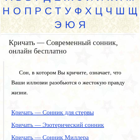
Н
О
П
Р
С
Т
У
Ф
Х
Ц
Ч
Ш
Щ
Э
Ю
Я
Кричать — Современный сонник,
онлайн бесплатно
Сон, в котором Вы кричите, означает, что
Ваши иллюзии разобьются о жестокую правду
жизни.
Кричать — Сонник для стервы
Кричать — Эзотерический сонник
Кричать — Сонник Миллера