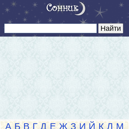
А
Б
В
Г
Д
Е
Ж
З
И
Й
К
Л
М