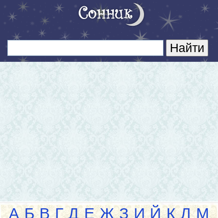
А
Б
В
Г
Д
Е
Ж
З
И
Й
К
Л
М