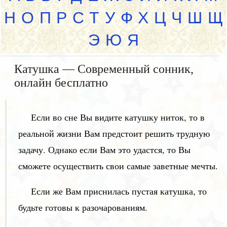
Н
О
П
Р
С
Т
У
Ф
Х
Ц
Ч
Ш
Щ
Э
Ю
Я
Катушка — Современный сонник,
онлайн бесплатно
Если во сне Вы видите катушку ниток, то в
реальной жизни Вам предстоит решить трудную
задачу. Однако если Вам это удастся, то Вы
сможете осуществить свои самые заветные мечты.
Если же Вам приснилась пустая катушка, то
будьте готовы к разочарованиям.