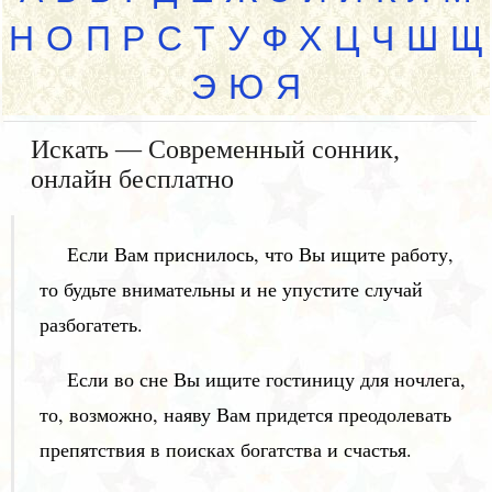
Н
О
П
Р
С
Т
У
Ф
Х
Ц
Ч
Ш
Щ
Э
Ю
Я
Искать — Современный сонник,
онлайн бесплатно
Если Вам приснилось, что Вы ищите работу,
то будьте внимательны и не упустите случай
разбогатеть.
Если во сне Вы ищите гостиницу для ночлега,
то, возможно, наяву Вам придется преодолевать
препятствия в поисках богатства и счастья.