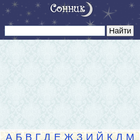
А
Б
В
Г
Д
Е
Ж
З
И
Й
К
Л
М