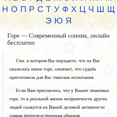
Н
О
П
Р
С
Т
У
Ф
Х
Ц
Ч
Ш
Щ
Э
Ю
Я
Горе — Современный сонник, онлайн
бесплатно
Сон, в котором Вы ощущаете, что на Вас
свалилось некое горе, означает, что судьба
приготовила для Вас тяжелые испытания.
Если Вам приснилось, что у Ваших знакомых
горе, то в реальной жизни неприятности других
людей скажутся на Вашей деловой активности
самым непосредственным образом.