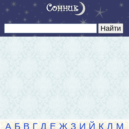
А
Б
В
Г
Д
Е
Ж
З
И
Й
К
Л
М