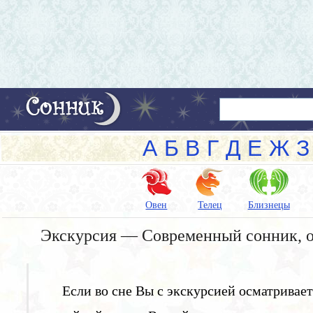
А
Б
В
Г
Д
Е
Ж
З
Овен
Телец
Близнецы
Экскурсия — Современный сонник, о
Если во сне Вы с экскурсией осматривает