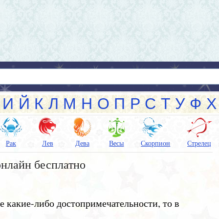
И
Й
К
Л
М
Н
О
П
Р
С
Т
У
Ф
Х
Рак
Лев
Дева
Весы
Скорпион
Стрелец
нлайн бесплатно
е какие-либо достопримечательности, то в