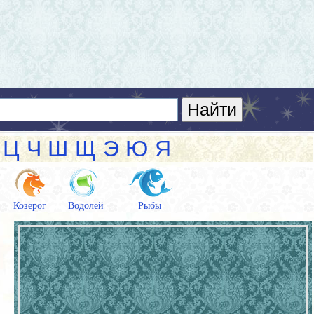
Ц
Ч
Ш
Щ
Э
Ю
Я
Козерог
Водолей
Рыбы