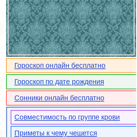
Гороскоп онлайн бесплатно
Гороскоп по дате рождения
Сонники онлайн бесплатно
Совместимость по группе крови
Приметы к чему чешется