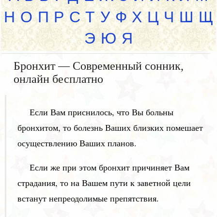
Н
О
П
Р
С
Т
У
Ф
Х
Ц
Ч
Ш
Щ
Э
Ю
Я
Бронхит — Современный сонник,
онлайн бесплатно
Если Вам приснилось, что Вы больны
бронхитом, то болезнь Ваших близких помешает
осуществлению Ваших планов.
Если же при этом бронхит причиняет Вам
страдания, то на Вашем пути к заветной цели
встанут непреодолимые препятствия.