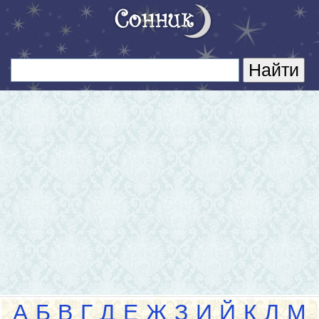
А
Б
В
Г
Д
Е
Ж
З
И
Й
К
Л
М