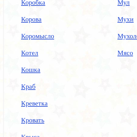
Коробка
Мул
Корова
Мухи
Коромысло
Мухол
Котел
Мясо
Кошка
Краб
Креветка
Кровать
Крыса