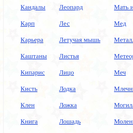
Кандалы
Леопард
Мать и
Карп
Лес
Мед
Карьера
Летучая мышь
Метал
Каштаны
Листья
Метео
Кипарис
Лицо
Меч
Кисть
Лодка
Млечн
Клен
Ложка
Могил
Книга
Лошадь
Молен