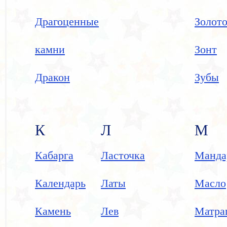
Драгоценные
Золот
камни
Зонт
Дракон
Зубы
К
Л
М
Кабарга
Ласточка
Манда
Календарь
Латы
Масло
Камень
Лев
Матра