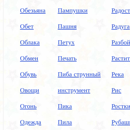
Обезьяна
Пампушки
Радос
Обет
Пашня
Радуга
Облака
Петух
Разбо
Обмен
Печать
Растит
Обувь
Пиба струнный
Река
Овощи
инструмент
Рис
Огонь
Пика
Ростк
Одежда
Пила
Рубаш