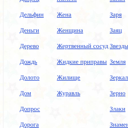
Дельфин
Жена
Заря
Деньги
Женщина
Заяц
Дерево
Жертвенный сосуд
Звезд
Дождь
Жидкие приправы
Земля
Долото
Жилище
Зерка
Дом
Журавль
Зерно
Допрос
Злаки
Дорога
Знаме