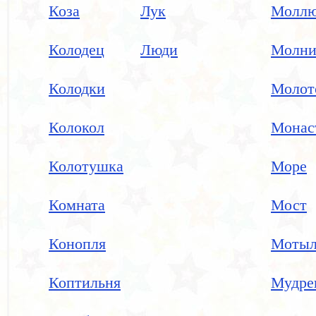
Коза
Лук
Моллю
Колодец
Люди
Молни
Колодки
Молот
Колокол
Монас
Колотушка
Море
Комната
Мост
Конопля
Мотыл
Коптильня
Мудре