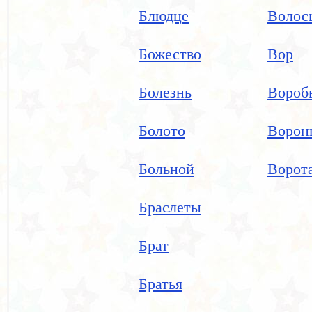
Блюдце
Волос
Божество
Вор
Болезнь
Вороб
Болото
Ворон
Больной
Ворот
Браслеты
Брат
Братья