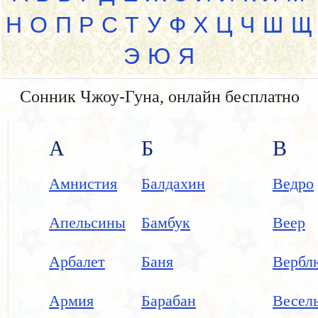
Н
О
П
Р
С
Т
У
Ф
Х
Ц
Ч
Ш
Щ
Э
Ю
Я
Сонник Чжоу-Гуна, онлайн бесплатно
А
Б
В
Амнистия
Балдахин
Ведро
Апельсины
Бамбук
Веер
Арбалет
Баня
Вербл
Армия
Барабан
Весел