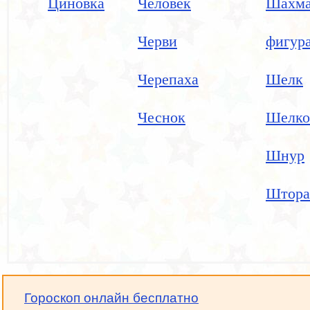
Циновка
Человек
Шахма
Черви
фигур
Черепаха
Шелк
Чеснок
Шелко
Шнур
Штора
Гороскоп онлайн бесплатно