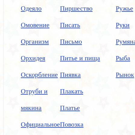
Одеяло
Пиршество
Ружье
Омовение
Писать
Руки
Организм
Письмо
Румян
Орхидея
Питье и пища
Рыба
Оскорбление
Пиявка
Рынок
Отруби и
Плакать
мякина
Платье
Официальное
Повозка