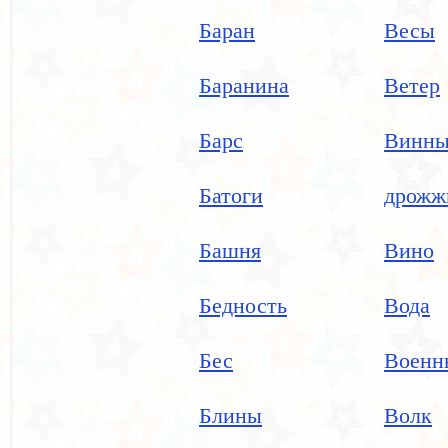
Баран
Весы
Баранина
Ветер
Барс
Винны
Батоги
дрожж
Башня
Вино
Бедность
Вода
Бес
Военн
Блины
Волк