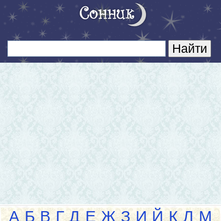
А
Б
В
Г
Д
Е
Ж
З
И
Й
К
Л
М