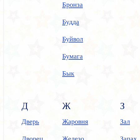
Бронза
Будда
Буйвол
Бумага
Бык
Д
Ж
З
Дверь
Жаровня
Зал
Дворец
Железо
Запах