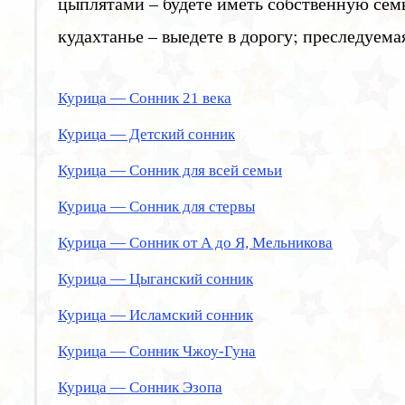
цыплятами – будете иметь собственную семь
кудахтанье – выедете в дорогу; преследуема
Курица — Сонник 21 века
Курица — Детский сонник
Курица — Сонник для всей семьи
Курица — Сонник для стервы
Курица — Сонник от А до Я, Мельникова
Курица — Цыганский сонник
Курица — Исламский сонник
Курица — Сонник Чжоу-Гуна
Курица — Сонник Эзопа