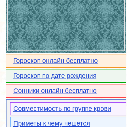
Гороскоп онлайн бесплатно
Гороскоп по дате рождения
Сонники онлайн бесплатно
Совместимость по группе крови
Приметы к чему чешется