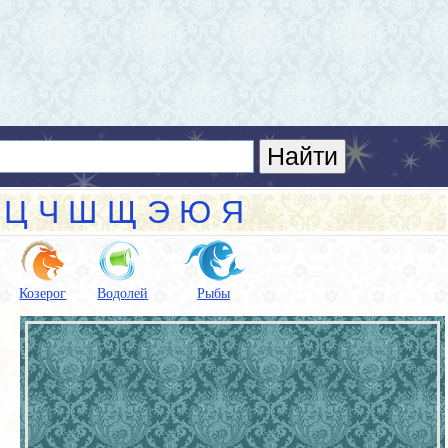
Ц
Ч
Ш
Щ
Э
Ю
Я
Козерог
Водолей
Рыбы