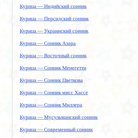
Курица — Индийский сонник
Курица — Персидский сонник
Курица — Украинский сонник
Курица — Сонник Азара
Курица — Восточный сонник
Курица — Сонник Менегетти
Курица — Сонник Цветкова
Курица — Сонник мисс Хассе
Курица — Сонник Миллера
Курица — Мусульманский сонник
Курица — Современный сонник