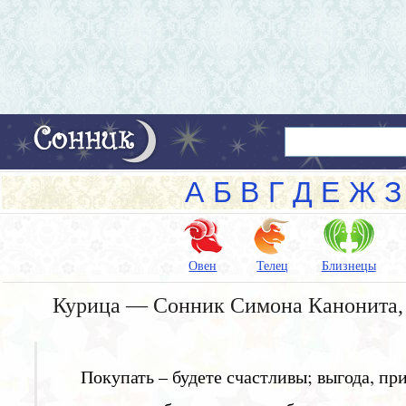
А
Б
В
Г
Д
Е
Ж
З
Овен
Телец
Близнецы
Курица — Сонник Симона Канонита, 
Покупать – будете счастливы; выгода, при