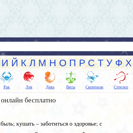
И
Й
К
Л
М
Н
О
П
Р
С
Т
У
Ф
Х
Рак
Лев
Дева
Весы
Скорпион
Стрелец
онлайн бесплатно
быль; кушать – заботиться о здоровье; с