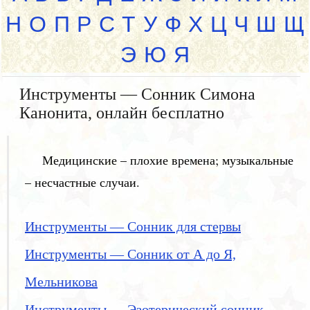
Н
О
П
Р
С
Т
У
Ф
Х
Ц
Ч
Ш
Щ
Э
Ю
Я
Инструменты — Сонник Симона
Канонита, онлайн бесплатно
Медицинские – плохие времена; музыкальные
– несчастные случаи.
Инструменты — Сонник для стервы
Инструменты — Сонник от А до Я,
Мельникова
Инструменты — Эзотерический сонник