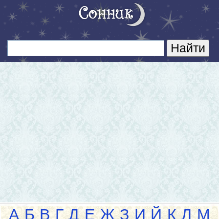
А
Б
В
Г
Д
Е
Ж
З
И
Й
К
Л
М