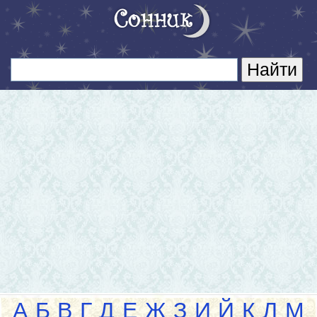
А
Б
В
Г
Д
Е
Ж
З
И
Й
К
Л
М