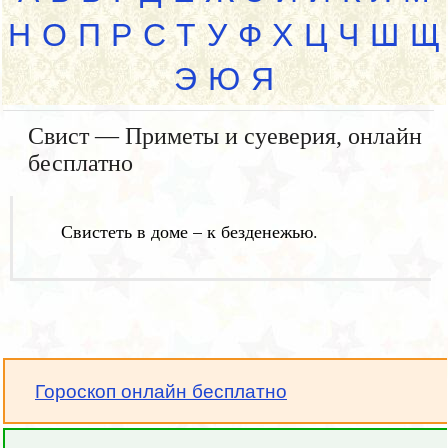
Н
О
П
Р
С
Т
У
Ф
Х
Ц
Ч
Ш
Щ
Э
Ю
Я
Свист — Приметы и суеверия, онлайн
бесплатно
Свистеть в доме – к безденежью.
Гороскоп онлайн бесплатно