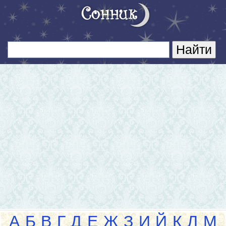
А
Б
В
Г
Д
Е
Ж
З
И
Й
К
Л
М