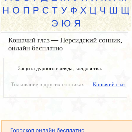
Н
О
П
Р
С
Т
У
Ф
Х
Ц
Ч
Ш
Щ
Э
Ю
Я
Кошачий глаз — Персидский сонник,
онлайн бесплатно
Защита дурного взгляда, колдовства.
Толкование в других сонниках —
Кошачий глаз
Гороскоп онлайн бесплатно