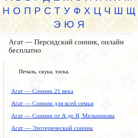
Н
О
П
Р
С
Т
У
Ф
Х
Ц
Ч
Ш
Щ
Э
Ю
Я
Агат — Персидский сонник, онлайн
бесплатно
Печаль, скука, тоска.
Агат — Сонник 21 века
Агат — Сонник для всей семьи
Агат — Сонник от А до Я, Мельникова
Агат — Эзотерический сонник