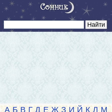
А
Б
В
Г
Д
Е
Ж
З
И
Й
К
Л
М