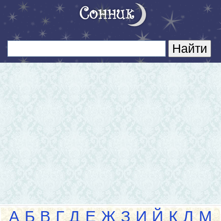
А
Б
В
Г
Д
Е
Ж
З
И
Й
К
Л
М