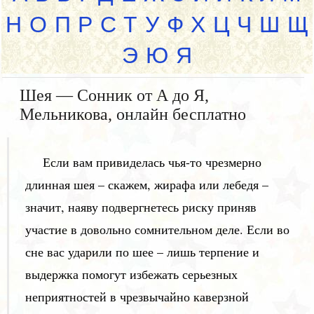
Н
О
П
Р
С
Т
У
Ф
Х
Ц
Ч
Ш
Щ
Э
Ю
Я
Шея — Сонник от А до Я,
Мельникова, онлайн бесплатно
Если вам привиделась чья-то чрезмерно
длинная шея – скажем, жирафа или лебедя –
значит, наяву подвергнетесь риску приняв
участие в довольно сомнительном деле. Если во
сне вас ударили по шее – лишь терпение и
выдержка помогут избежать серьезных
неприятностей в чрезвычайно каверзной