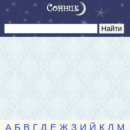
А
Б
В
Г
Д
Е
Ж
З
И
Й
К
Л
М