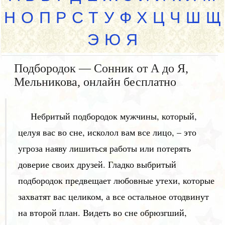
Н
О
П
Р
С
Т
У
Ф
Х
Ц
Ч
Ш
Щ
Э
Ю
Я
Подбородок — Сонник от А до Я,
Мельникова, онлайн бесплатно
Небритый подбородок мужчины, который,
целуя вас во сне, исколол вам все лицо, – это
угроза наяву лишиться работы или потерять
доверие своих друзей. Гладко выбритый
подбородок предвещает любовные утехи, которые
захватят вас целиком, а все остальное отодвинут
на второй план. Видеть во сне обрюзгший,