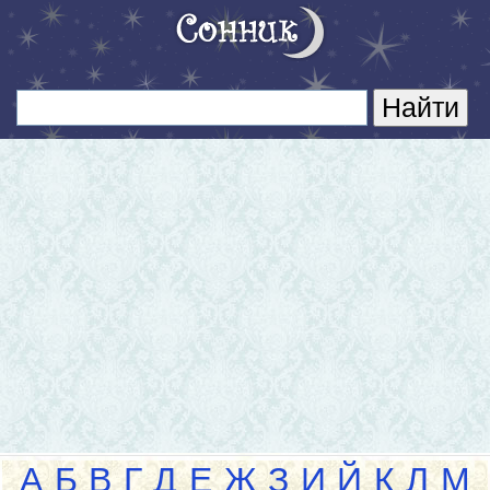
А
Б
В
Г
Д
Е
Ж
З
И
Й
К
Л
М