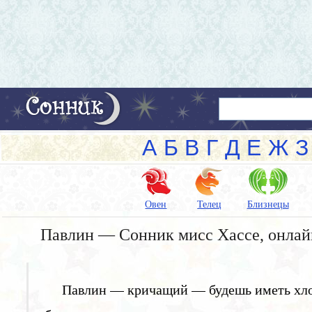
А
Б
В
Г
Д
Е
Ж
З
Овен
Телец
Близнецы
Павлин — Сонник мисс Хассе, онлай
Павлин — кричащий — будешь иметь хл