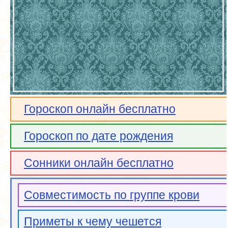
Гороскоп онлайн бесплатно
Гороскоп по дате рождения
Сонники онлайн бесплатно
Совместимость по группе крови
Приметы к чему чешется