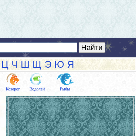
Ц
Ч
Ш
Щ
Э
Ю
Я
Козерог
Водолей
Рыбы