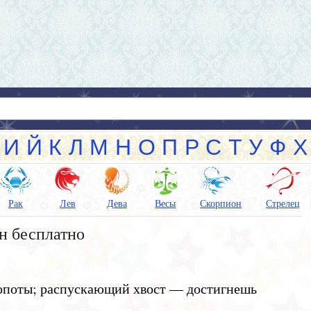
И
Й
К
Л
М
Н
О
П
Р
С
Т
У
Ф
Х
Рак
Лев
Дева
Весы
Скорпион
Стрелец
н бесплатно
опоты; распускающий хвост — достигнешь