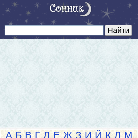
А
Б
В
Г
Д
Е
Ж
З
И
Й
К
Л
М