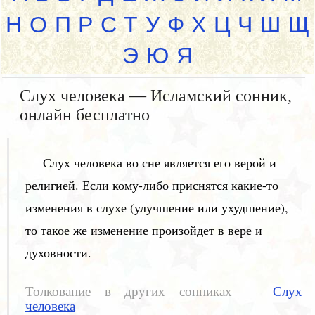
Н
О
П
Р
С
Т
У
Ф
Х
Ц
Ч
Ш
Щ
Э
Ю
Я
Слух человека — Исламский сонник,
онлайн бесплатно
Слух человека во сне является его верой и
религией. Если кому-либо приснятся какие-то
изменения в слухе (улучшение или ухудшение),
то такое же изменение произойдет в вере и
духовности.
Толкование в других сонниках —
Слух
человека