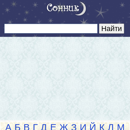
А
Б
В
Г
Д
Е
Ж
З
И
Й
К
Л
М