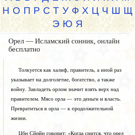
Н
О
П
Р
С
Т
У
Ф
Х
Ц
Ч
Ш
Щ
Э
Ю
Я
Орел — Исламский сонник, онлайн
бесплатно
Толкуется как халиф, правитель, а иной раз
указывает на долголетие, богатство, а также
войну. Завладеть орлом значит взять верх над
правителем. Мясо орла — это деньги и власть.
Превратиться в орла — к продолжительной
жизни.
Цбн Сйрйн говорит: «Когда снится, что орел