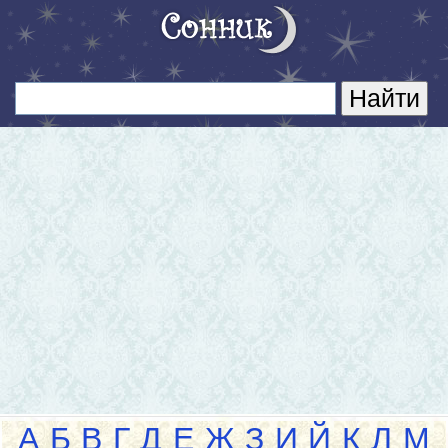
А
Б
В
Г
Д
Е
Ж
З
И
Й
К
Л
М