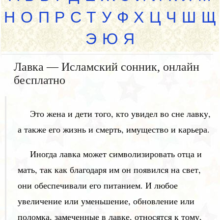
Н
О
П
Р
С
Т
У
Ф
Х
Ц
Ч
Ш
Щ
Э
Ю
Я
Лавка — Исламский сонник, онлайн
бесплатно
Это жена и дети того, кто увидел во сне лавку,
а также его жизнь и смерть, имущество и карьера.
Иногда лавка может символизировать отца и
мать, так как благодаря им он появился на свет,
они обеспечивали его питанием. И любое
увеличение или уменьшение, обновление или
поломка, замеченные в лавке, относятся к тому,