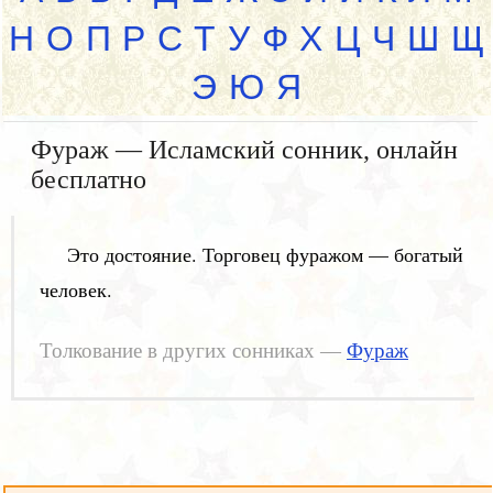
Н
О
П
Р
С
Т
У
Ф
Х
Ц
Ч
Ш
Щ
Э
Ю
Я
Фураж — Исламский сонник, онлайн
бесплатно
Это достояние. Торговец фуражом — богатый
человек.
Толкование в других сонниках —
Фураж