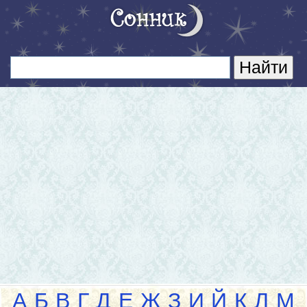
А
Б
В
Г
Д
Е
Ж
З
И
Й
К
Л
М