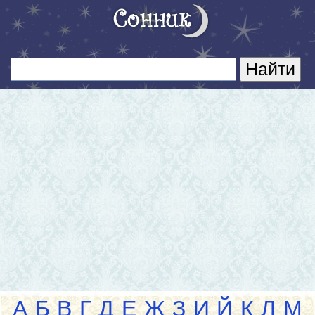
А
Б
В
Г
Д
Е
Ж
З
И
Й
К
Л
М