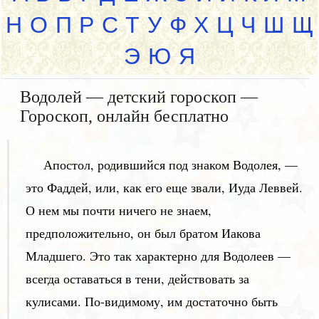
Н
О
П
Р
С
Т
У
Ф
Х
Ц
Ч
Ш
Щ
Э
Ю
Я
Водолей — детский гороскоп —
Гороскоп, онлайн бесплатно
Апостол, родившийся под знаком Водолея, —
это Фаддей, или, как его еще звали, Иуда Леввей.
О нем мы почти ничего не знаем,
предположительно, он был братом Иакова
Младшего. Это так характерно для Водолеев —
всегда оставаться в тени, действовать за
кулисами. По-видимому, им достаточно быть