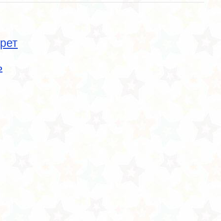
рет
ь