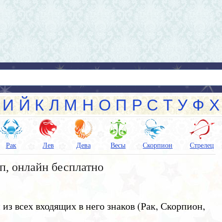
И
Й
К
Л
М
Н
О
П
Р
С
Т
У
Ф
Х
Рак
Лев
Дева
Весы
Скорпион
Стрелец
п, онлайн бесплатно
з всех входящих в него знаков (Рак, Скорпион,