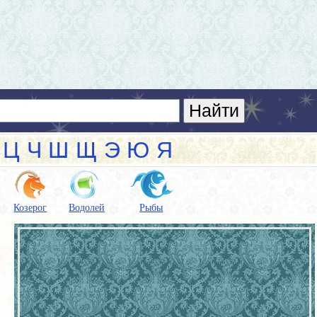
Ц
Ч
Ш
Щ
Э
Ю
Я
Козерог
Водолей
Рыбы