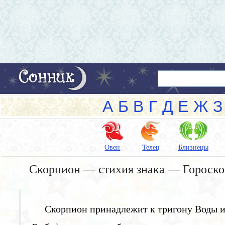
А
Б
В
Г
Д
Е
Ж
З
Овен
Телец
Близнецы
Скорпион — стихия знака — Гороско
Скорпион принадлежит к тригону Воды и и