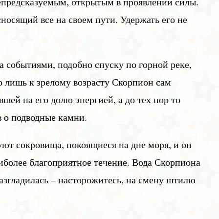
епредсказуемым, открытым в проявлении силы.
сносящий все на своем пути. Удержать его не
 событиями, подобно спуску по горной реке,
 лишь к зрелому возрасту Скорпион сам
шей на его долю энергией, а до тех пор то
в о подводные камни.
уют сокровища, покоящиеся на дне моря, и он
аиболее благоприятное течение. Вода Скорпиона
 разгладилась – насторожитесь, на смену штилю