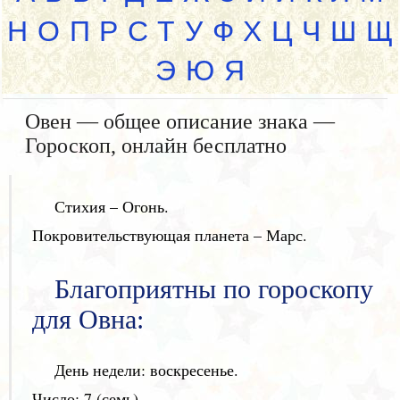
Н
О
П
Р
С
Т
У
Ф
Х
Ц
Ч
Ш
Щ
Э
Ю
Я
Овен — общее описание знака —
Гороскоп, онлайн бесплатно
Стихия – Огонь.
Покровительствующая планета – Марс.
Благоприятны по гороскопу
для Овна:
День недели: воскресенье.
Число: 7 (семь).