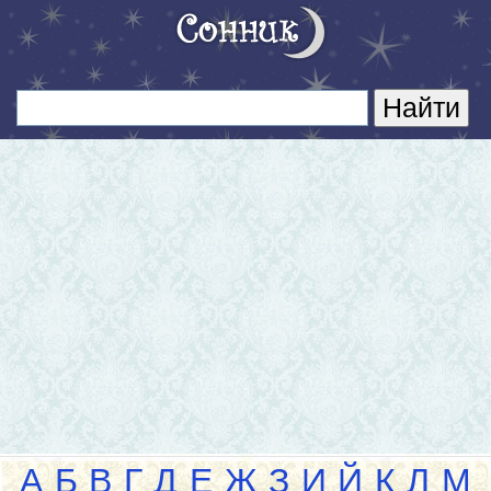
А
Б
В
Г
Д
Е
Ж
З
И
Й
К
Л
М