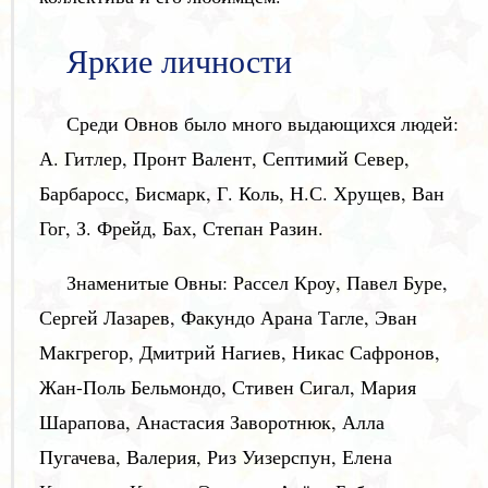
Яркие личности
Среди Овнов было много выдающихся людей:
А. Гитлер, Пронт Валент, Септимий Север,
Барбаросс, Бисмарк, Г. Коль, Н.С. Хрущев, Ван
Гог, З. Фрейд, Бах, Степан Разин.
Знаменитые Овны: Рассел Кроу, Павел Буре,
Сергей Лазарев, Факундо Арана Тагле, Эван
Макгрегор, Дмитрий Нагиев, Никас Сафронов,
Жан-Поль Бельмондо, Стивен Сигал, Мария
Шарапова, Анастасия Заворотнюк, Алла
Пугачева, Валерия, Риз Уизерспун, Елена