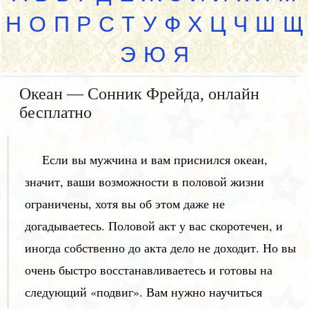
Н
О
П
Р
С
Т
У
Ф
Х
Ц
Ч
Ш
Щ
Э
Ю
Я
Океан — Сонник Фрейда, онлайн
бесплатно
Если вы мужчина и вам приснился океан,
значит, ваши возможности в половой жизни
ограничены, хотя вы об этом даже не
догадываетесь. Половой акт у вас скоротечен, и
иногда собственно до акта дело не доходит. Но вы
очень быстро восстанавливаетесь и готовы на
следующий «подвиг». Вам нужно научиться