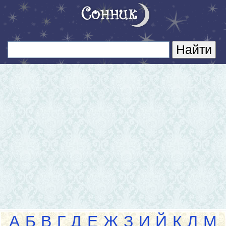
А
Б
В
Г
Д
Е
Ж
З
И
Й
К
Л
М