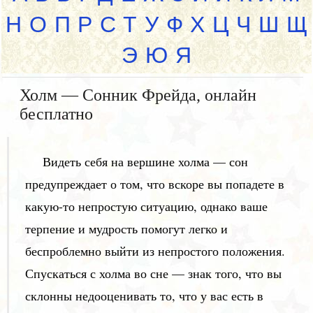
Н
О
П
Р
С
Т
У
Ф
Х
Ц
Ч
Ш
Щ
Э
Ю
Я
Холм — Сонник Фрейда, онлайн
бесплатно
Видеть себя на вершине холма — сон
предупреждает о том, что вскоре вы попадете в
какую-то непростую ситуацию, однако ваше
терпение и мудрость помогут легко и
беспроблемно выйти из непростого положения.
Спускаться с холма во сне — знак того, что вы
склонны недооценивать то, что у вас есть в