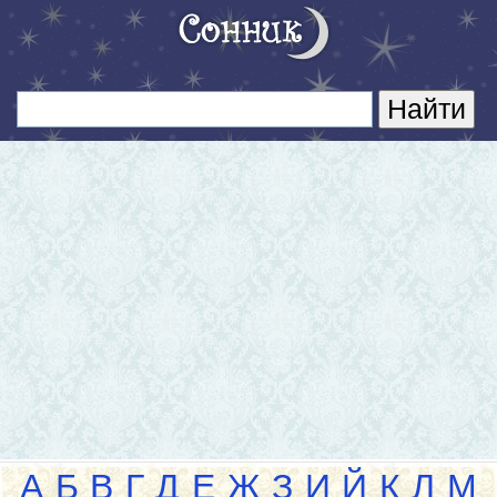
А
Б
В
Г
Д
Е
Ж
З
И
Й
К
Л
М