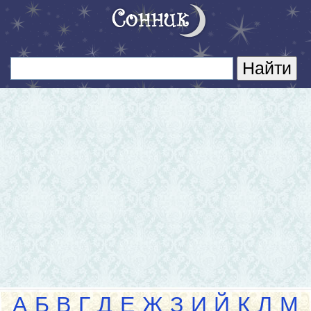
А
Б
В
Г
Д
Е
Ж
З
И
Й
К
Л
М