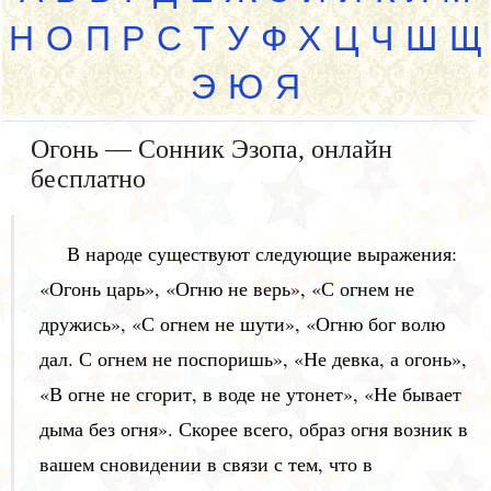
Н
О
П
Р
С
Т
У
Ф
Х
Ц
Ч
Ш
Щ
Э
Ю
Я
Огонь — Сонник Эзопа, онлайн
бесплатно
В народе существуют следующие выражения:
«Огонь царь», «Огню не верь», «С огнем не
дружись», «С огнем не шути», «Огню бог волю
дал. С огнем не поспоришь», «Не девка, а огонь»,
«В огне не сгорит, в воде не утонет», «Не бывает
дыма без огня». Скорее всего, образ огня возник в
вашем сновидении в связи с тем, что в