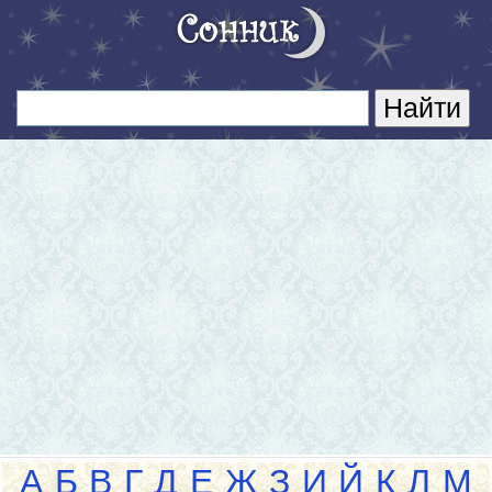
А
Б
В
Г
Д
Е
Ж
З
И
Й
К
Л
М