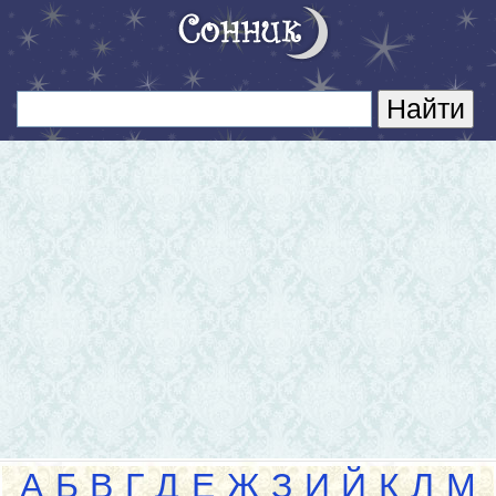
А
Б
В
Г
Д
Е
Ж
З
И
Й
К
Л
М