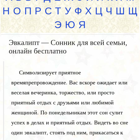
Н
О
П
Р
С
Т
У
Ф
Х
Ц
Ч
Ш
Щ
Э
Ю
Я
Эвкалипт — Сонник для всей семьи,
онлайн бесплатно
Символизирует приятное
времяпрепровождение. Вас вскоре ожидает или
веселая вечеринка, торжество, или просто
приятный отдых с друзьями или любимой
женщиной. По понедельникам этот сон сулит
успех в делах и приятный отдых. Видеть во сне
один эвкалипт, стоять под ним, прикасаться к