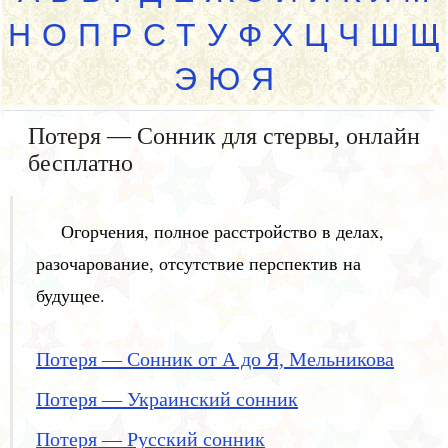
Н
О
П
Р
С
Т
У
Ф
Х
Ц
Ч
Ш
Щ
Э
Ю
Я
Потеря — Сонник для стервы, онлайн
бесплатно
Огорчения, полное расстройство в делах,
разочарование, отсутствие перспектив на
будущее.
Потеря — Сонник от А до Я, Мельникова
Потеря — Украинский сонник
Потеря — Русский сонник