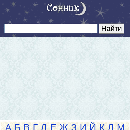
А
Б
В
Г
Д
Е
Ж
З
И
Й
К
Л
М