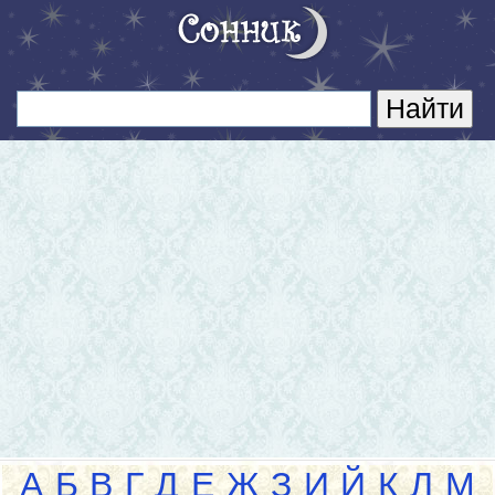
А
Б
В
Г
Д
Е
Ж
З
И
Й
К
Л
М