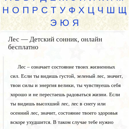
Н
О
П
Р
С
Т
У
Ф
Х
Ц
Ч
Ш
Щ
Э
Ю
Я
Лес — Детский сонник, онлайн
бесплатно
Лес – означает состояние твоих жизненных
сил. Если ты видишь густой, зеленый лес, значит,
твои силы и энергия велики, ты чувствуешь себя
хорошо и не перестаешь радоваться жизни. Если
ты видишь высохший лес, лес в снегу или
осенний лес, значит, состояние твоего здоровья
вскоре ухудшится. В таком случае тебе нужно