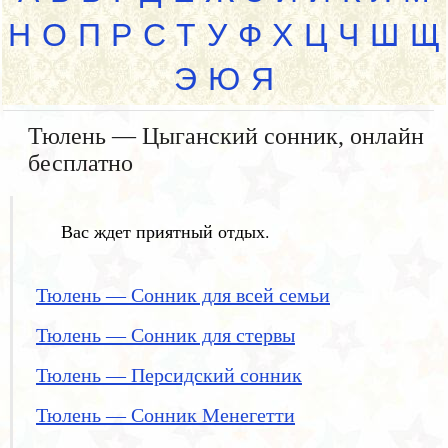
Н
О
П
Р
С
Т
У
Ф
Х
Ц
Ч
Ш
Щ
Э
Ю
Я
Тюлень — Цыганский сонник, онлайн
бесплатно
Вас ждет приятный отдых.
Тюлень — Сонник для всей семьи
Тюлень — Сонник для стервы
Тюлень — Персидский сонник
Тюлень — Сонник Менегетти