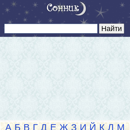
А
Б
В
Г
Д
Е
Ж
З
И
Й
К
Л
М